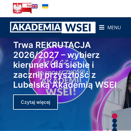
MENU
Trwa REKRUTACJA
2026/2027 – wybierz
kierunek dla siebie i
zacznij przyszłość z
Lubelską Akademią WSEI
Czytaj więcej