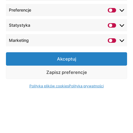
Preferencje
Statystyka
Marketing
Akceptuj
Zapisz preferencje
Polityka plików cookies
Polityka prywatności
O kierunku
Informatyka to jedna z najszybciej
zmieniających się branż. Razem z dynamizmem