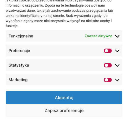
jak pliki cookie, do przechowywania i/lub uzyskiwania dostępu do
informacji o urządzeniu. Zgoda na te technologie pozwoli nam
przetwarzać dane, takie jak zachowanie podczas przeglądania lub
unikalne identyfikatory na tej stronie. Brak wyrażenia zgody lub
wycofanie zgody może niekorzystnie wpłynąć na niektóre cechy i
funkcje.
Funkcjonalne
Zawsze aktywne
Preferencje
Porozumienie o współpracy na
Statystyka
rzecz rozwoju systemu
doradztwa zawodowego
Marketing
Kanclerz Lubelskiej Akademii WSEI Pani
Teresa Bogacka, w obecności osób
reprezentujących Wojewódzki Urząd Pracy w
Akceptuj
Lublinie, podpisała porozumienie w sprawie
stworzenia sieci współpracy na rzecz
Zapisz preferencje
rozwoju systemu doradztwa zawodowego w
schemacie międzysektorowym oraz rozwoju
kształcenia zawodowego w regionie.