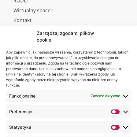
RODO
Wirtualny spacer
Kontakt
Zarządzaj zgodami plików
cookie
Jesteśmy
Lubelska
Aby zapewnić jak najlepsze wrażenia, korzystamy z technologii, takich
na:
jak pliki cookie, do przechowywania i/lub uzyskiwania dostępu do
Akademia
informacji o urządzeniu. Zgoda na te technologie pozwoli nam
WSEI
przetwarzać dane, takie jak zachowanie podczas przeglądania lub
ul.
unikalne identyfikatory na tej stronie. Brak wyrażenia zgody lub
wycofanie zgody może niekorzystnie wpłynąć na niektóre cechy i
Projektowa
funkcje.
4
20-209
Funkcjonalne
Zawsze aktywne
Lublin
Preferencje
+48 81
749 17
Statystyka
70