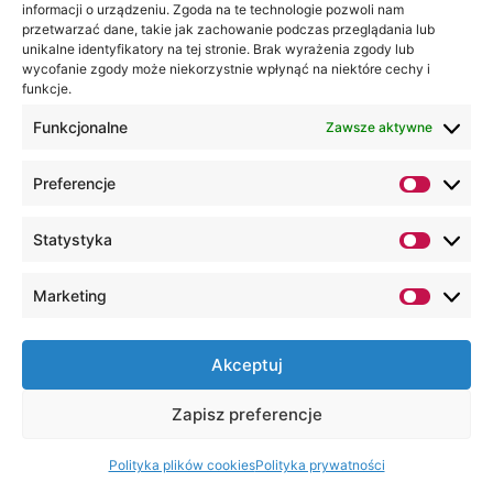
informacji o urządzeniu. Zgoda na te technologie pozwoli nam
przetwarzać dane, takie jak zachowanie podczas przeglądania lub
unikalne identyfikatory na tej stronie. Brak wyrażenia zgody lub
wycofanie zgody może niekorzystnie wpłynąć na niektóre cechy i
funkcje.
Funkcjonalne
Zawsze aktywne
Preferencje
Statystyka
15 lutego, 2024
Problem odwrotny — dr hab. inż.
Marketing
Rymarczyk Tomasz, prof.
Akademii WSEI
Projekt pt. „Znowu Razem. Aktywny senior w
Akceptuj
świecie po pandemii” dofinansowany ze
środków budżetu państwa, przyznanych
Zapisz preferencje
przez Ministra Edukacji i Nauki w ramach
Programu „Społeczna odpowiedzialność
Polityka plików cookies
Polityka prywatności