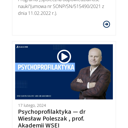
nauki”(umowa nr SONP/SN/515490/2021 z
dnia 11.02.2022 r.).
17 lutego, 2024
Psychoprofilaktyka — dr
Wiesław Poleszak , prof.
Akademii WSEI