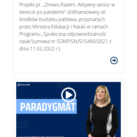
Projekt pt. „Znowu Razem. Aktywny senior w
świecie po pandemii” dofinansowany ze
środków budżetu państwa, przyznanych
przez Ministra Edukacji i Nauki w ramach
Programu „Społeczna odpowiedzialność
nauki”(umowa nr SONP/SN/515490/2021 z
dnia 11.02.2022 r.).