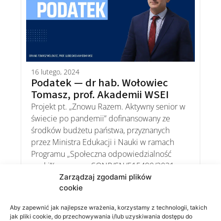
16 lutego, 2024
Podatek — dr hab. Wołowiec
Tomasz, prof. Akademii WSEI
Projekt pt. „Znowu Razem. Aktywny senior w
świecie po pandemii” dofinansowany ze
środków budżetu państwa, przyznanych
przez Ministra Edukacji i Nauki w ramach
Programu „Społeczna odpowiedzialność
nauki”(umowa nr SONP/SN/515490/2021 z
dnia 11.02.2022 r.).
Zarządzaj zgodami plików
cookie
Aby zapewnić jak najlepsze wrażenia, korzystamy z technologii, takich
jak pliki cookie, do przechowywania i/lub uzyskiwania dostępu do