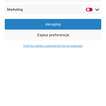
Marketing
Akceptuj
Zapisz preferencje
Polityka plików cookies
Polityka prywatności
O kierunku
Pedagogika to zawód, który daje ogromną
satysfakcję, ale również wiąże się z ogromną
odpowiedzialnością. To pedagog w dużej
mierze kształtuje psychikę, wspiera i pomaga
rozpoznawać zdolności, opiekuje się drugim
człowiekiem czy uczestniczy w procesie