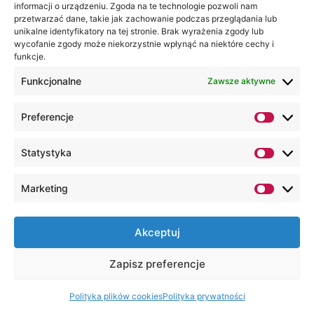
informacji o urządzeniu. Zgoda na te technologie pozwoli nam
31 marca, 2026
przetwarzać dane, takie jak zachowanie podczas przeglądania lub
Spotkanie Wielkanocne
unikalne identyfikatory na tej stronie. Brak wyrażenia zgody lub
pracowników i przyjaciół
wycofanie zgody może niekorzystnie wpłynąć na niektóre cechy i
funkcje.
Akademii WSEI
Funkcjonalne
Minutą ciszy upamiętniającą śp. byłego
Zawsze aktywne
Rektora prof. Marka Opielaka rozpoczęło
się Spotkanie Wielkanocne pracowników,
Preferencje
partnerów i przyjaciół naszej Uczelni. Była
to okazja do refleksji, ale też złożenia
Statystyka
sobie życzeń z okazji Świąt Wielkanocnych.
Wśród zaproszonych na poniedziałkowe
Marketing
spotkanie gości znaleźli się duchowni,
przedstawiciele władz państwowych,
Akceptuj
samorządowych, przedstawiciele służb
mundurowych, placówek medycznych,
Zapisz preferencje
firm, instytucji i rozmaitych organizacji –
partnerzy i przyjaciele Lubelskiej Akademii
Polityka plików cookies
Polityka prywatności
WSEI.