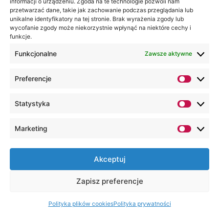
informacji o urządzeniu. Zgoda na te technologie pozwoli nam
liceum
przetwarzać dane, takie jak zachowanie podczas przeglądania lub
Lubelska Akademia WSEI inspiruje
unikalne identyfikatory na tej stronie. Brak wyrażenia zgody lub
młodych do świadomego budowania
wycofanie zgody może niekorzystnie wpłynąć na niektóre cechy i
przyszłości. W poniedziałek, 15 czerwca,
funkcje.
delegacja pracowników naukowych
Lubelskiej Akademii WSEI gościła w CLXI
Funkcjonalne
Zawsze aktywne
Liceum Ogólnokształcące im. Władysława
Bartoszewskiego w Warszawie.
Preferencje
16 czerwca 2026
Statystyka
Marketing
Akceptuj
Zapisz preferencje
Polityka plików cookies
Polityka prywatności