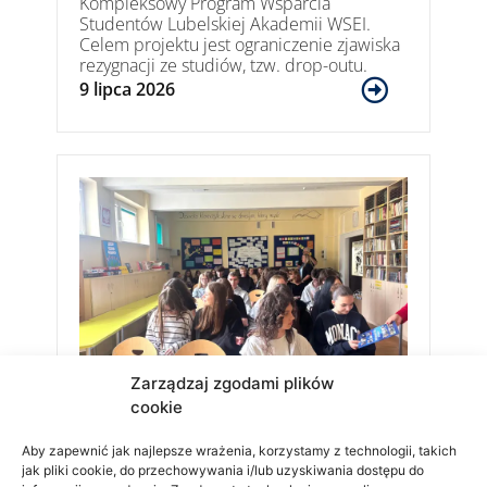
Kompleksowy Program Wsparcia
Studentów Lubelskiej Akademii WSEI.
Celem projektu jest ograniczenie zjawiska
rezygnacji ze studiów, tzw. drop-outu.
9 lipca 2026
Zarządzaj zgodami plików
cookie
Biznes, AI i marketing –
inspirujące spotkanie z
Aby zapewnić jak najlepsze wrażenia, korzystamy z technologii, takich
młodzieżą warszawskiego
jak pliki cookie, do przechowywania i/lub uzyskiwania dostępu do