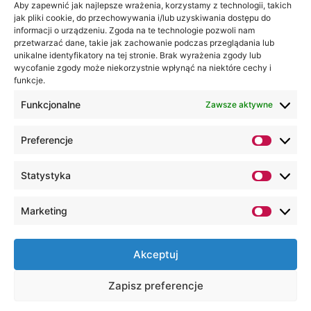
Jesteśmy
Lubelska
Aby zapewnić jak najlepsze wrażenia, korzystamy z technologii, takich
na:
jak pliki cookie, do przechowywania i/lub uzyskiwania dostępu do
Akademia
informacji o urządzeniu. Zgoda na te technologie pozwoli nam
WSEI
przetwarzać dane, takie jak zachowanie podczas przeglądania lub
ul.
unikalne identyfikatory na tej stronie. Brak wyrażenia zgody lub
wycofanie zgody może niekorzystnie wpłynąć na niektóre cechy i
Projektowa
funkcje.
4
20-209
Funkcjonalne
Zawsze aktywne
Lublin
Preferencje
+48 81
749 17
Statystyka
70
+48 81
Marketing
749 32
13
Akceptuj
kancelaria@wsei.pl
Zapisz preferencje
Wszelkie Prawa Zastrzeżone, Lubelska