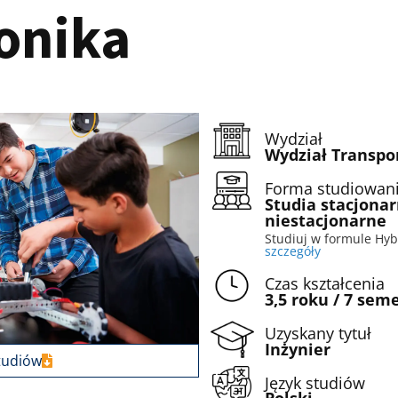
onika
Wydział
Wydział Transpor
Forma studiowan
Studia stacjonar
niestacjonarne
Studiuj w formule Hyb
szczegóły
Czas kształcenia
3,5 roku / 7 sem
Uzyskany tytuł
Inżynier
tudiów
Język studiów
Polski