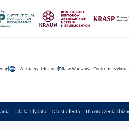
rning
Wirtualny dziekanat
Filia w Warszawie
Centrum Językowe
dania
Dla kandydata
Dla studenta
Dla otoczenia i biz