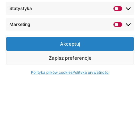
Statystyka
Marketing
Akceptuj
Zapisz preferencje
Polityka plików cookies
Polityka prywatności
O kierunku
To kierunek studiów, którego absolwenci
zostają wyposażeni w wiedzę o teoretycznych i
praktycznych aspektach funkcjonowania
współczesnych przedsiębiorstw, instytucji