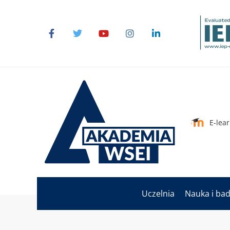
E-lea
Uczelnia
Nauka i ba