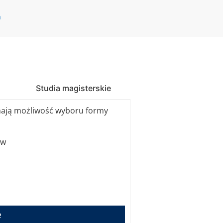
a
Studia magisterskie
mają możliwość wyboru formy
ów
e