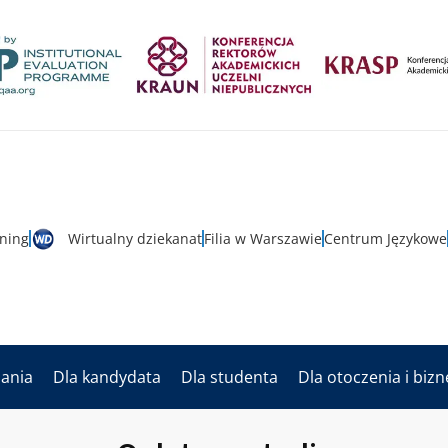
rning
Wirtualny dziekanat
Filia w Warszawie
Centrum Językowe
dania
Dla kandydata
Dla studenta
Dla otoczenia i biz