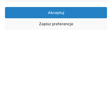
Akceptuj
Zapisz preferencje
O kierunku
Informatyka to jedna z najszybciej
zmieniających się branż. Razem z dynamizmem
wzrasta również zapotrzebowanie na
specjalistów z tej dziedziny. Rosną również ich
zarobki. Informatyka to nauka, która ma
charakter zarówno techniczny, jak i ścisły.
Warto dodać, że jest to już od wielu lat
najpopularniejszy kierunek studiów w grupie
nauk technicznych. Powodem tego jest oprócz