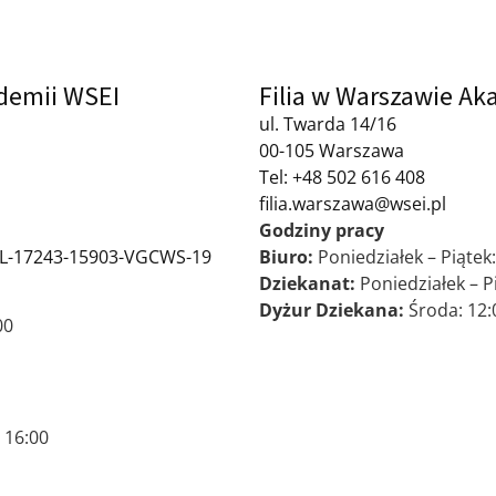
ademii WSEI
Filia w Warszawie Ak
ul. Twarda 14/16
00-105 Warszawa
Tel: +48 502 616 408
filia.warszawa@wsei.pl
Godziny pracy
:PL-17243-15903-VGCWS-19
Biuro:
Poniedziałek – Piątek:
Dziekanat:
Poniedziałek – Pi
Dyżur Dziekana:
Środa: 12:
00
 16:00