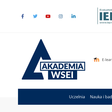
E-lea
Uczelnia
Nauka i ba