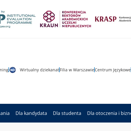
rning
Wirtualny dziekanat
Filia w Warszawie
Centrum Językowe
dania
Dla kandydata
Dla studenta
Dla otoczenia i biz