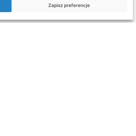
Zapisz preferencje
 współpracy zagranicznej
wsei.pl
pl