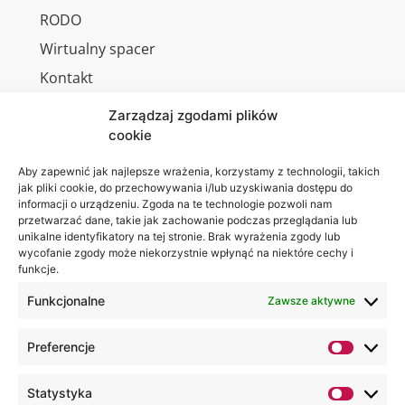
RODO
Wirtualny spacer
Kontakt
Zarządzaj zgodami plików
cookie
Jesteśmy
Lubelska
Aby zapewnić jak najlepsze wrażenia, korzystamy z technologii, takich
na:
jak pliki cookie, do przechowywania i/lub uzyskiwania dostępu do
Akademia
informacji o urządzeniu. Zgoda na te technologie pozwoli nam
WSEI
przetwarzać dane, takie jak zachowanie podczas przeglądania lub
ul.
unikalne identyfikatory na tej stronie. Brak wyrażenia zgody lub
wycofanie zgody może niekorzystnie wpłynąć na niektóre cechy i
Projektowa
funkcje.
4
20-209
Funkcjonalne
Zawsze aktywne
Lublin
Preferencje
+48 81
749 17
Statystyka
70