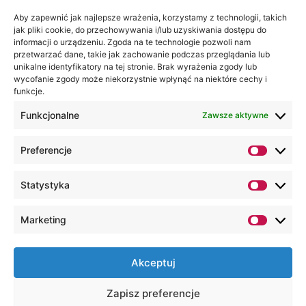
Jesteśmy
Lubelska
Aby zapewnić jak najlepsze wrażenia, korzystamy z technologii, takich
na:
jak pliki cookie, do przechowywania i/lub uzyskiwania dostępu do
Akademia
informacji o urządzeniu. Zgoda na te technologie pozwoli nam
WSEI
przetwarzać dane, takie jak zachowanie podczas przeglądania lub
ul.
unikalne identyfikatory na tej stronie. Brak wyrażenia zgody lub
wycofanie zgody może niekorzystnie wpłynąć na niektóre cechy i
Projektowa
funkcje.
4
20-209
Funkcjonalne
Zawsze aktywne
Lublin
Preferencje
+48 81
749 17
Statystyka
70
+48 81
Marketing
749 32
13
Akceptuj
kancelaria@wsei.pl
Zapisz preferencje