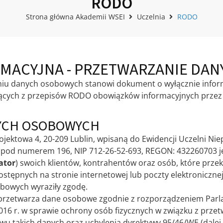
RODO
Strona główna Akademii WSEI
Uczelnia
RODO
RMACYJNA - PRZETWARZANIE DA
niu danych osobowych stanowi dokument o wyłącznie inform
kających z przepisów RODO obowiązków informacyjnych przez
YCH OSOBOWYCH
jektowa 4, 20-209 Lublin, wpisaną do Ewidencji Uczelni Ni
ki pod numerem 196, NIP 712-26-52-693, REGON: 432260703 
ator
) swoich klientów, kontrahentów oraz osób, które prze
tępnych na stronie internetowej lub poczty elektronicznej
bowych wyraziły zgodę.
 przetwarza dane osobowe zgodnie z rozporządzeniem Parla
2016 r. w sprawie ochrony osób fizycznych w związku z prz
u takich danych oraz uchylenia dyrektywy 95/46/WE (dalej