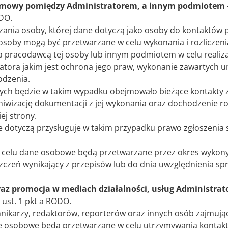
umowy pomiędzy Administratorem, a innym podmiotem
ODO.
ania osoby, której dane dotyczą jako osoby do kontaktów 
 osoby mogą być przetwarzane w celu wykonania i rozlicze
a pracodawcą tej osoby lub innym podmiotem w celu realiz
atora jakim jest ochrona jego praw, wykonanie zawartych um
dzenia.
ych będzie w takim wypadku obejmowało bieżące kontakty zw
hiwizację dokumentacji z jej wykonania oraz dochodzenie r
ej strony.
e dotyczą przysługuje w takim przypadku prawo zgłoszenia
ego celu dane osobowe będą przetwarzane przez okres wyko
zczeń wynikający z przepisów lub do dnia uwzględnienia sp
az promocja w mediach działalności, usług Administrat
6 ust. 1 pkt a RODO.
ikarzy, redaktorów, reporterów oraz innych osób zajmujący
e osobowe będą przetwarzane w celu utrzymywania kontaktó