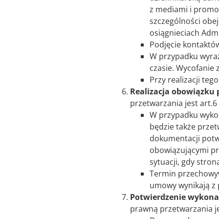
z mediami i promow
szczególności obe
osiągnieciach Admi
Podjęcie kontaktów
W przypadku wyraż
czasie. Wycofanie
Przy realizacji te
Realizacja obowiązku 
przetwarzania jest art.6
W przypadku wykon
będzie także prze
dokumentacji potw
obowiązującymi prz
sytuacji, gdy stro
Termin przechowyw
umowy wynikają z 
Potwierdzenie wykonan
prawną przetwarzania jes