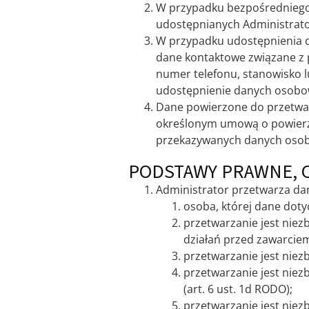
W przypadku bezpośredniego 
udostępnianych Administrato
W przypadku udostępnienia d
dane kontaktowe związane z p
numer telefonu, stanowisko l
udostępnienie danych osobo
Dane powierzone do przetwar
określonym umową o powierze
przekazywanych danych oso
PODSTAWY PRAWNE, 
Administrator przetwarza dan
osoba, której dane doty
przetwarzanie jest niez
działań przed zawarciem
przetwarzanie jest niez
przetwarzanie jest niez
(art. 6 ust. 1d RODO);
przetwarzanie jest niez