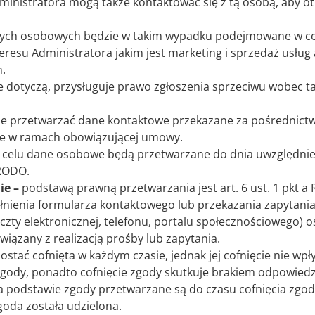
ministratora mogą także kontaktować się z tą osobą, aby ot
ych osobowych będzie w takim wypadku podejmowane w celu
resu Administratora jakim jest marketing i sprzedaż usług
.
e dotyczą, przysługuje prawo zgłoszenia sprzeciwu wobec t
e przetwarzać dane kontaktowe przekazane za pośrednictw
e w ramach obowiązującej umowy.
go celu dane osobowe będą przetwarzane do dnia uwzględni
 RODO.
ie –
podstawą prawną przetwarzania jest art. 6 ust. 1 pkt 
ienia formularza kontaktowego lub przekazania zapytania 
zty elektronicznej, telefonu, portalu społecznościowego) 
wiązany z realizacją prośby lub zapytania.
stać cofnięta w każdym czasie, jednak jej cofnięcie nie wp
gody, ponadto cofnięcie zgody skutkuje brakiem odpowiedz
 podstawie zgody przetwarzane są do czasu cofnięcia zgo
goda została udzielona.