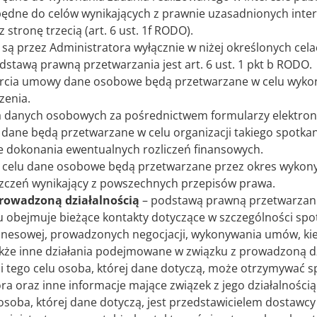
zbędne do celów wynikających z prawnie uzasadnionych inte
 stronę trzecią (art. 6 ust. 1f RODO).
 przez Administratora wyłącznie w niżej określonych cela
dstawą prawną przetwarzania jest art. 6 ust. 1 pkt b RODO.
cia umowy dane osobowe będą przetwarzane w celu wykona
zenia.
a danych osobowych za pośrednictwem formularzy elektron
dane będą przetwarzane w celu organizacji takiego spotkan
e dokonania ewentualnych rozliczeń finansowych.
ego celu dane osobowe będą przetwarzane przez okres wyko
zczeń wynikający z powszechnych przepisów prawa.
prowadzoną działalnością
– podstawą prawną przetwarzania 
lu obejmuje bieżące kontakty dotyczące w szczególności sp
znesowej, prowadzonych negocjacji, wykonywania umów, kier
kże inne działania podejmowane w związku z prowadzoną d
i tego celu osoba, której dane dotyczą, może otrzymywać 
ra oraz inne informacje mające związek z jego działalnością
soba, której dane dotyczą, jest przedstawicielem dostawcy