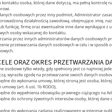
kontaktu osoba, której dane dotyczą, ma pełną kontrolę 
rowi.
anych osobowych przez inny podmiot, Administrator zasa
rowadzoną działalnością zawodową, obejmujące: imię, nazw
ub funkcję, firmę oraz ewentualnie inne dane wynikające z
wych osoby wskazanej do kontaktu.
zania przez innych administratorów danych osobowych pr
nie przetwarzania danych osobowych w celu i w sposób ok
bowych.
CELE ORAZ OKRES PRZETWARZANIA 
e osobowe tylko wtedy, gdy spełniony jest co najmniej jed
czą, wyraziła zgodę na przetwarzanie swoich danych osobowy
będne do wykonania umowy, której stroną jest osoba, której
 umowy (art. 6 ust. 1b RODO),
będne do wypełnienia obowiązku prawnego ciążącego na Admi
będne do ochrony żywotnych interesów osoby, której dane do
będne do wykonania zadania realizowanego w interesie publi