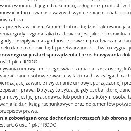
ania w mediach jego działalności, usług oraz produktów. T
jmować informowanie o ważnych wydarzeniach, działalności,
nistratora.
 z przedstawicielem Administratora będzie traktowane jako
enia zgody – zgoda taka traktowana jest jako dobrowolna i
 zgody nie wpływa na zgodność z prawem przetwarzania dan
go celu dane osobowe będą przetwarzane do chwili rezygnacji
prawnego w postaci sporządzenia i przechowywania do
 ust.1 pkt c RODO.
ywania umowy lub innego świadczenia na rzecz osoby, któr
twarzać dane osobowe zawarte w fakturach, w księgach rach
ierdzającej zawarcie i wykonanie umowy sporządzonej i pr
episami prawa. Dotyczy to sytuacji, gdy osoba, której dane 
ną umowy jest jej pracodawca lub podmiot, z którym osoba t
ania faktur, ksiąg rachunkowych oraz dokumentów potwier
przepisów prawa.
ia zobowiązań oraz dochodzenie roszczeń lub obrona p
t art. 6 ust. 1 pkt f RODO.