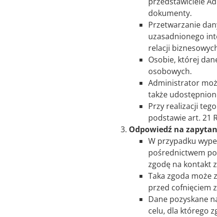
przedstawiciele Ad
dokumenty.
Przetwarzanie dan
uzasadnionego inte
relacji biznesowych
Osobie, której dan
osobowych.
Administrator moż
także udostępnion
Przy realizacji te
podstawie art. 21
Odpowiedź na zapytan
W przypadku wypełn
pośrednictwem poc
zgodę na kontakt z
Taka zgoda może zo
przed cofnięciem z
Dane pozyskane na
celu, dla którego z