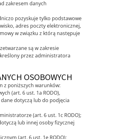
nad zakresem danych
dniczo pozyskuje tylko podstawowe
isko, adres poczty elektronicznej,
 umowy w związku z którą następuje
zetwarzane są w zakresie
reślony przez administratora
DANYCH OSOBOWYCH
en z poniższych warunków:
ch (art. 6 ust. 1a RODO),
 dane dotyczą lub do podjęcia
nistratorze (art. 6 ust. 1c RODO);
tyczą lub innej osoby fizycznej
cznym (art. 6 ust. 1e RODO);