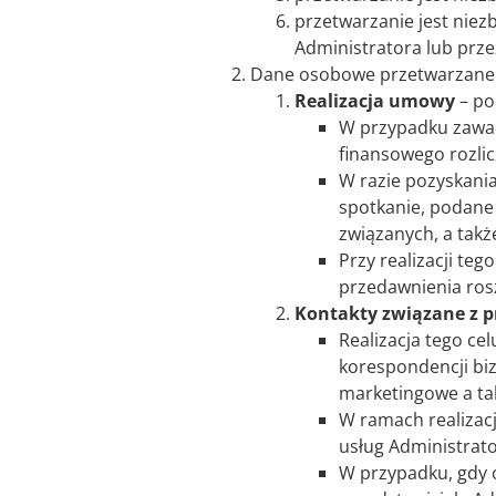
przetwarzanie jest nie
Administratora lub przez
Dane osobowe przetwarzane są
Realizacja umowy
– po
W przypadku zawar
finansowego rozlic
W razie pozyskani
spotkanie, podane 
związanych, a takż
Przy realizacji t
przedawnienia ros
Kontakty związane z 
Realizacja tego ce
korespondencji bi
marketingowe a ta
W ramach realizacj
usług Administrato
W przypadku, gdy o