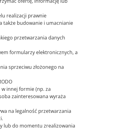
rzymać ofertę, informację lub
 realizacji prawnie
 a także budowanie i umacnianie
akiego przetwarzania danych
em formularzy elektronicznych, a
enia sprzeciwu złożonego na
a RODO
w innej formie (np. za
osoba zainteresowana wyraża
ływa na legalność przetwarzania
i.
dy lub do momentu zrealizowania