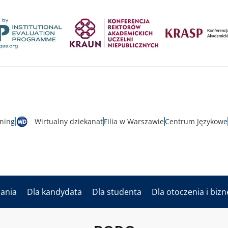
rning
Wirtualny dziekanat
Filia w Warszawie
Centrum Językowe
dania
Dla kandydata
Dla studenta
Dla otoczenia i biz