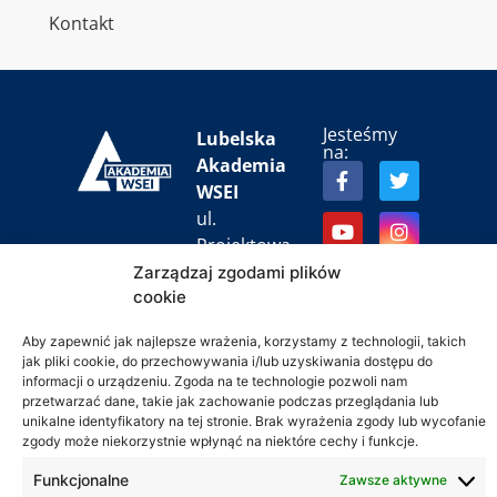
Kontakt
Jesteśmy
Lubelska
na:
Akademia
WSEI
ul.
Projektowa
4
Zarządzaj zgodami plików
cookie
20-209
Lublin
Aby zapewnić jak najlepsze wrażenia, korzystamy z technologii, takich
jak pliki cookie, do przechowywania i/lub uzyskiwania dostępu do
+48 81
informacji o urządzeniu. Zgoda na te technologie pozwoli nam
749 17
przetwarzać dane, takie jak zachowanie podczas przeglądania lub
70
unikalne identyfikatory na tej stronie. Brak wyrażenia zgody lub wycofanie
zgody może niekorzystnie wpłynąć na niektóre cechy i funkcje.
+48 81
Funkcjonalne
Zawsze aktywne
749 32