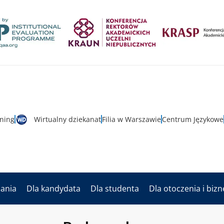
rning
Wirtualny dziekanat
Filia w Warszawie
Centrum Językowe
dania
Dla kandydata
Dla studenta
Dla otoczenia i biz