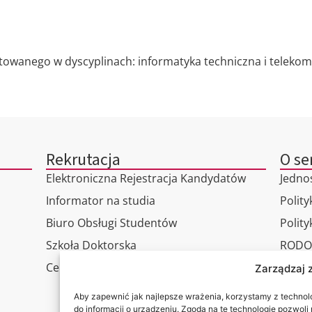
owanego w dyscyplinach: informatyka techniczna i telekomu
Rekrutacja
O se
Elektroniczna Rejestracja Kandydatów
Jedno
Informator na studia
Polity
Biuro Obsługi Studentów
Polit
Szkoła Doktorska
RODO
Centrum Studiów Podyplomowych
Wirtu
Zarządzaj 
Konta
Aby zapewnić jak najlepsze wrażenia, korzystamy z technolog
do informacji o urządzeniu. Zgoda na te technologie pozwol