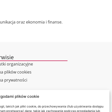
nikacja oraz ekonomia i finanse.
rwisie
stki organizacyjne
ka plików cookies
yka prywatności
alny spacer
zgodami plików cookie
kt
ii, takich jak pliki cookie, do przechowywania i/lub uzyskiwania dostępu
i nam przetwarzać dane, takie jak zachowanie podczas przeglądania lub