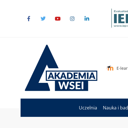
E-lea
Uczelnia
Nauka i ba