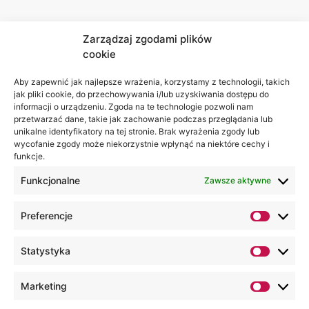
Zarządzaj zgodami plików
cookie
Jesteśmy
Lubelska
na:
Akademia
Aby zapewnić jak najlepsze wrażenia, korzystamy z technologii, takich
jak pliki cookie, do przechowywania i/lub uzyskiwania dostępu do
WSEI
informacji o urządzeniu. Zgoda na te technologie pozwoli nam
ul.
przetwarzać dane, takie jak zachowanie podczas przeglądania lub
Projektowa
unikalne identyfikatory na tej stronie. Brak wyrażenia zgody lub
wycofanie zgody może niekorzystnie wpłynąć na niektóre cechy i
4
funkcje.
20-209
Lublin
Funkcjonalne
Zawsze aktywne
+48 81
Preferencje
749 17
70
Statystyka
+48 81
749 32
Marketing
13