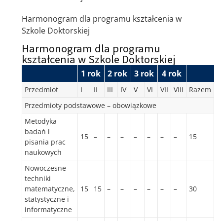
Harmonogram dla programu kształcenia w
Szkole Doktorskiej
Harmonogram dla programu
kształcenia w Szkole Doktorskiej
1 rok
2 rok
3 rok
4 rok
Przedmiot
I
II
III
IV
V
VI
VII
VIII
Razem
Przedmioty podstawowe – obowiązkowe
Metodyka
badań i
15
–
–
–
–
–
–
–
15
pisania prac
naukowych
Nowoczesne
techniki
matematyczne,
15
15
–
–
–
–
–
–
30
statystyczne i
informatyczne