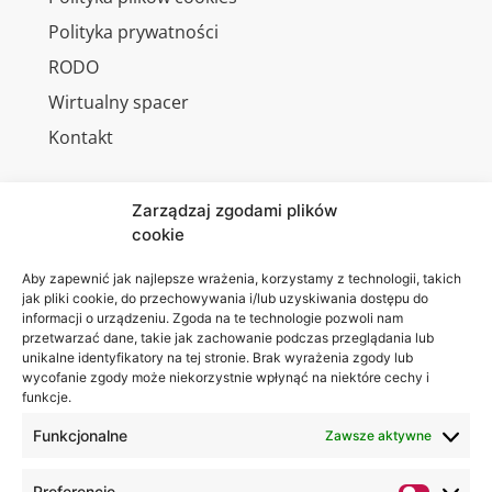
Polityka prywatności
RODO
Wirtualny spacer
Kontakt
Zarządzaj zgodami plików
cookie
Jesteśmy
Lubelska
na:
Akademia
Aby zapewnić jak najlepsze wrażenia, korzystamy z technologii, takich
jak pliki cookie, do przechowywania i/lub uzyskiwania dostępu do
WSEI
informacji o urządzeniu. Zgoda na te technologie pozwoli nam
ul.
przetwarzać dane, takie jak zachowanie podczas przeglądania lub
Projektowa
unikalne identyfikatory na tej stronie. Brak wyrażenia zgody lub
wycofanie zgody może niekorzystnie wpłynąć na niektóre cechy i
4
funkcje.
20-209
Lublin
Funkcjonalne
Zawsze aktywne
+48 81
Preferencje