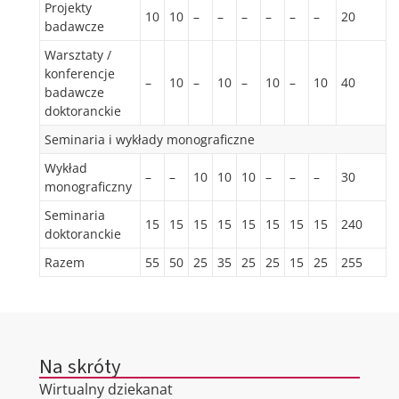
Projekty
10
10
–
–
–
–
–
–
20
badawcze
Warsztaty /
konferencje
–
10
–
10
–
10
–
10
40
badawcze
doktoranckie
Seminaria i wykłady monograficzne
Wykład
–
–
10
10
10
–
–
–
30
monograficzny
Seminaria
15
15
15
15
15
15
15
15
240
doktoranckie
Razem
55
50
25
35
25
25
15
25
255
Na skróty
Wirtualny dziekanat