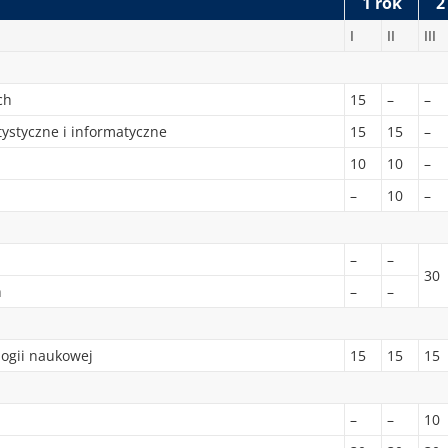
1 rok
2
I
II
III
ch
15
–
–
ystyczne i informatyczne
15
15
–
10
10
–
–
10
–
–
–
30
h
–
–
logii naukowej
15
15
15
–
–
10