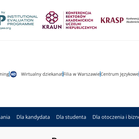
rning
Wirtualny dziekanat
Filia w Warszawie
Centrum Językowe
dania
Dla kandydata
Dla studenta
Dla otoczenia i biz