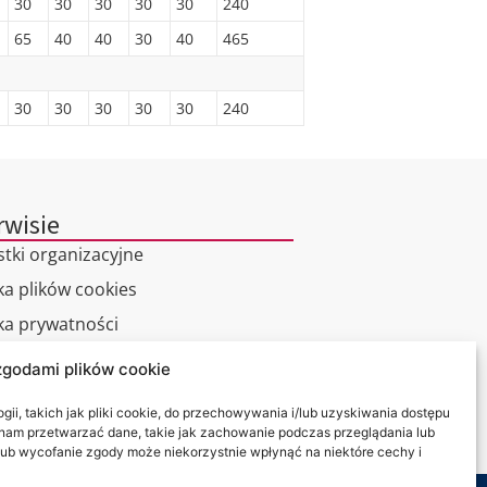
30
30
30
30
30
240
65
40
40
30
40
465
30
30
30
30
30
240
rwisie
stki organizacyjne
ka plików cookies
yka prywatności
zgodami plików cookie
alny spacer
ii, takich jak pliki cookie, do przechowywania i/lub uzyskiwania dostępu
kt
i nam przetwarzać dane, takie jak zachowanie podczas przeglądania lub
y lub wycofanie zgody może niekorzystnie wpłynąć na niektóre cechy i