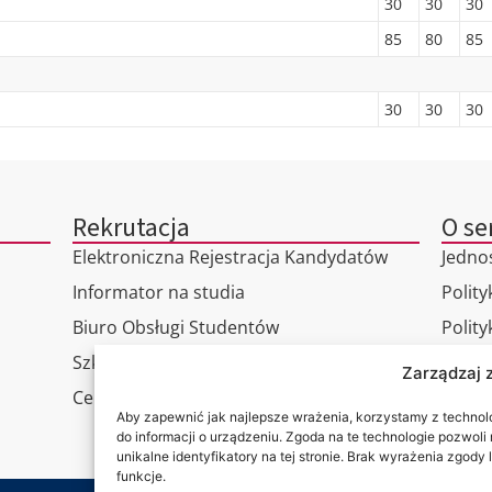
30
30
30
85
80
85
30
30
30
Rekrutacja
O se
Elektroniczna Rejestracja Kandydatów
Jedno
Informator na studia
Polity
Biuro Obsługi Studentów
Polit
Szkoła Doktorska
RODO
Zarządzaj 
Centrum Studiów Podyplomowych
Wirtu
Aby zapewnić jak najlepsze wrażenia, korzystamy z technolog
Konta
do informacji o urządzeniu. Zgoda na te technologie pozwol
unikalne identyfikatory na tej stronie. Brak wyrażenia zgod
funkcje.