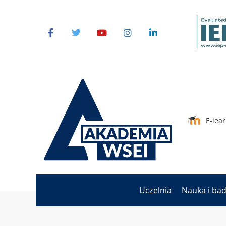
E-lea
Uczelnia
Nauka i ba