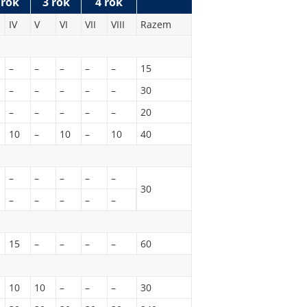
 rok
3 rok
4 rok
IV
V
VI
VII
VIII
Razem
–
–
–
–
–
15
–
–
–
–
–
30
–
–
–
–
–
20
10
–
10
–
10
40
–
–
–
–
–
30
–
–
–
–
–
15
–
–
–
–
60
10
10
–
–
–
30