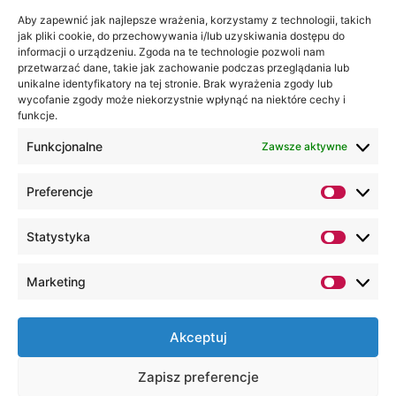
na:
Akademia
Aby zapewnić jak najlepsze wrażenia, korzystamy z technologii, takich
jak pliki cookie, do przechowywania i/lub uzyskiwania dostępu do
WSEI
informacji o urządzeniu. Zgoda na te technologie pozwoli nam
ul.
przetwarzać dane, takie jak zachowanie podczas przeglądania lub
Projektowa
unikalne identyfikatory na tej stronie. Brak wyrażenia zgody lub
wycofanie zgody może niekorzystnie wpłynąć na niektóre cechy i
4
funkcje.
20-209
Lublin
Funkcjonalne
Zawsze aktywne
+48 81
Preferencje
749 17
70
Statystyka
+48 81
749 32
Marketing
13
kancelaria@wsei.pl
Akceptuj
Wszelkie Prawa Zastrzeżone, Lubelska
Zapisz preferencje
Akademia WSEI © 2000 – 2026