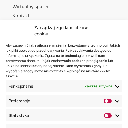
Wirtualny spacer
Kontakt
Zarządzaj zgodami plików
cookie
Jesteśmy
Lubelska
Aby zapewnić jak najlepsze wrażenia, korzystamy z technologii, takich
na:
jak pliki cookie, do przechowywania i/lub uzyskiwania dostępu do
Akademia
informacji o urządzeniu. Zgoda na te technologie pozwoli nam
WSEI
przetwarzać dane, takie jak zachowanie podczas przeglądania lub
ul.
unikalne identyfikatory na tej stronie. Brak wyrażenia zgody lub
wycofanie zgody może niekorzystnie wpłynąć na niektóre cechy i
Projektowa
funkcje.
4
20-209
Funkcjonalne
Zawsze aktywne
Lublin
Preferencje
+48 81
749 17
Statystyka
70
+48 81