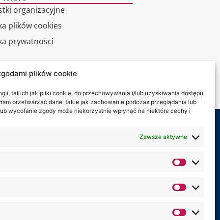
stki organizacyjne
ka plików cookies
yka prywatności
alny spacer
zgodami plików cookie
kt
ii, takich jak pliki cookie, do przechowywania i/lub uzyskiwania dostępu
i nam przetwarzać dane, takie jak zachowanie podczas przeglądania lub
y lub wycofanie zgody może niekorzystnie wpłynąć na niektóre cechy i
my na:
Zawsze aktywne