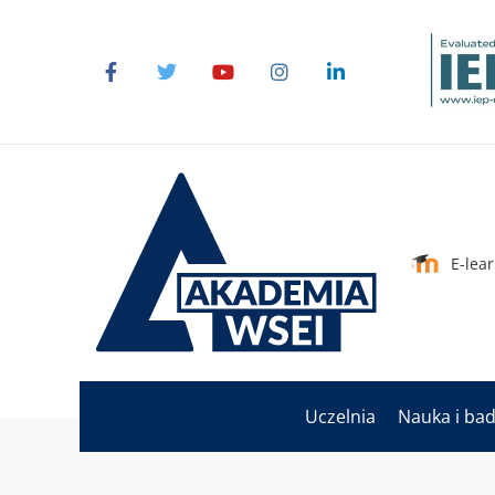
E-lea
Uczelnia
Nauka i ba