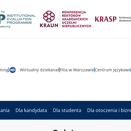
rning
Wirtualny dziekanat
Filia w Warszawie
Centrum Językowe
dania
Dla kandydata
Dla studenta
Dla otoczenia i biz