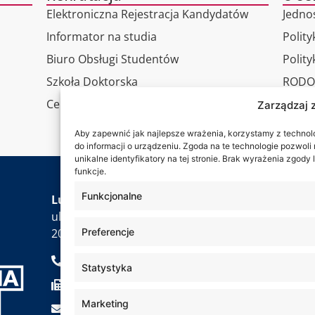
Elektroniczna Rejestracja Kandydatów
Jedno
Informator na studia
Polity
Biuro Obsługi Studentów
Polit
Szkoła Doktorska
RODO
Centrum Studiów Podyplomowych
Wirtu
Zarządzaj 
Konta
Aby zapewnić jak najlepsze wrażenia, korzystamy z technolog
do informacji o urządzeniu. Zgoda na te technologie pozwol
unikalne identyfikatory na tej stronie. Brak wyrażenia zgod
funkcje.
Jesteś
Funkcjonalne
Lubelska Akademia WSEI
ul. Projektowa 4
Preferencje
20-209 Lublin
+48 81 749 17 70
Statystyka
+48 81 749 32 13
Marketing
kancelaria@wsei.pl