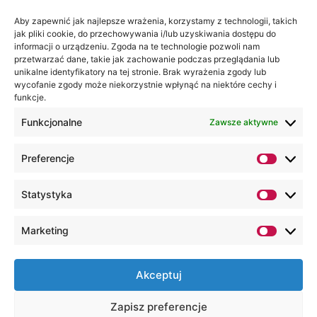
Jesteśmy
Lubelska
Aby zapewnić jak najlepsze wrażenia, korzystamy z technologii, takich
na:
jak pliki cookie, do przechowywania i/lub uzyskiwania dostępu do
Akademia
informacji o urządzeniu. Zgoda na te technologie pozwoli nam
WSEI
przetwarzać dane, takie jak zachowanie podczas przeglądania lub
ul.
unikalne identyfikatory na tej stronie. Brak wyrażenia zgody lub
wycofanie zgody może niekorzystnie wpłynąć na niektóre cechy i
Projektowa
funkcje.
4
20-209
Funkcjonalne
Zawsze aktywne
Lublin
Preferencje
+48 81
749 17
Statystyka
70
+48 81
Marketing
749 32
13
Akceptuj
kancelaria@wsei.pl
Zapisz preferencje