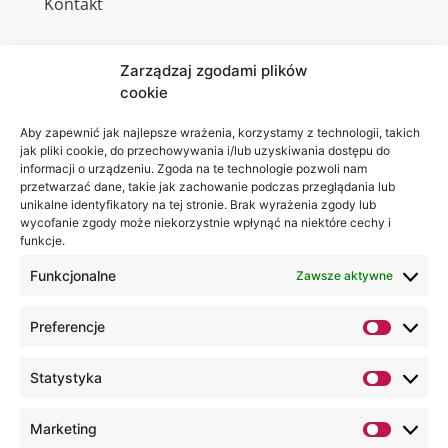
Kontakt
Zarządzaj zgodami plików
cookie
Jesteśmy
Lubelska
na:
Akademia
Aby zapewnić jak najlepsze wrażenia, korzystamy z technologii, takich
jak pliki cookie, do przechowywania i/lub uzyskiwania dostępu do
WSEI
informacji o urządzeniu. Zgoda na te technologie pozwoli nam
ul.
przetwarzać dane, takie jak zachowanie podczas przeglądania lub
Projektowa
unikalne identyfikatory na tej stronie. Brak wyrażenia zgody lub
wycofanie zgody może niekorzystnie wpłynąć na niektóre cechy i
4
funkcje.
20-209
Lublin
Funkcjonalne
Zawsze aktywne
+48 81
Preferencje
749 17
70
Statystyka
+48 81
749 32
Marketing
13