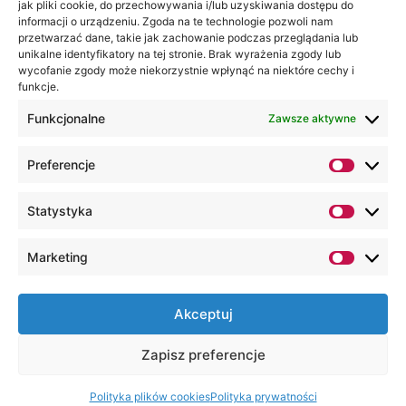
jak pliki cookie, do przechowywania i/lub uzyskiwania dostępu do
Akademia
informacji o urządzeniu. Zgoda na te technologie pozwoli nam
WSEI
przetwarzać dane, takie jak zachowanie podczas przeglądania lub
ul.
unikalne identyfikatory na tej stronie. Brak wyrażenia zgody lub
wycofanie zgody może niekorzystnie wpłynąć na niektóre cechy i
Projektowa
funkcje.
4
20-209
Funkcjonalne
Zawsze aktywne
Lublin
Preferencje
+48 81
749 17
Statystyka
70
+48 81
Marketing
749 32
13
Akceptuj
kancelaria@wsei.pl
Zapisz preferencje
Wszelkie Prawa Zastrzeżone, Lubelska
Akademia WSEI © 2000 – 2026
Polityka plików cookies
Polityka prywatności