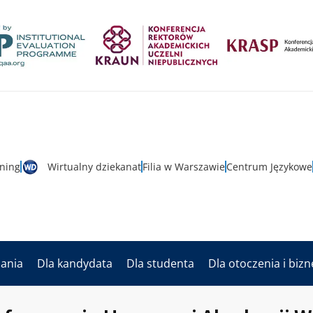
rning
Wirtualny dziekanat
Filia w Warszawie
Centrum Językowe
dania
Dla kandydata
Dla studenta
Dla otoczenia i biz