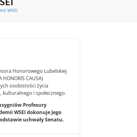
SEI
mii WSEI
fesora Honorowego Lubelskiej
RA HONORIS CAUSA)
ych osobistości życia
kulturalnego i społecznego.
nsygniów Profesury
demii WSEI dokonuje Jego
podstawie uchwały Senatu.