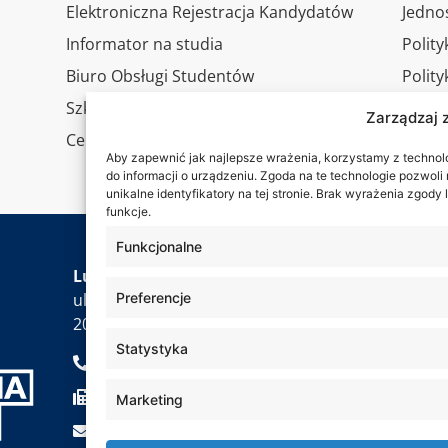
Elektroniczna Rejestracja Kandydatów
Jedno
Informator na studia
Polity
Biuro Obsługi Studentów
Polit
Szkoła Doktorska
RODO
Zarządzaj 
Centrum Studiów Podyplomowych
Wirtu
Aby zapewnić jak najlepsze wrażenia, korzystamy z technolog
Konta
do informacji o urządzeniu. Zgoda na te technologie pozwol
unikalne identyfikatory na tej stronie. Brak wyrażenia zgod
funkcje.
Funkcjonalne
Jesteś
Lubelska Akademia WSEI
Preferencje
ul. Projektowa 4
20-209 Lublin
Statystyka
+48 81 749 17 70
+48 81 749 32 13
Marketing
kancelaria@wsei.pl