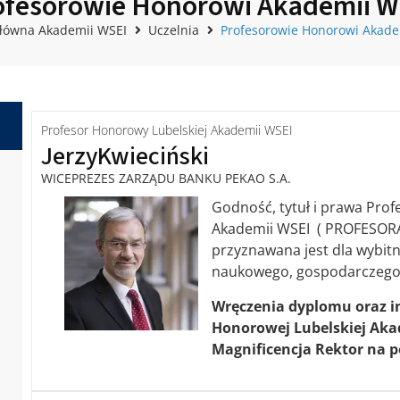
ofesorowie Honorowi Akademii W
główna Akademii WSEI
Uczelnia
Profesorowie Honorowi Akade
Profesor Honorowy Lubelskiej Akademii WSEI
Jerzy
Kwieciński
WICEPREZES ZARZĄDU BANKU PEKAO S.A.
Godność, tytuł i prawa Pro
Akademii WSEI ( PROFESO
przyznawana jest dla wybitn
naukowego, gospodarczego, 
Wręczenia dyplomu oraz i
Honorowej Lubelskiej Aka
Magnificencja Rektor na 