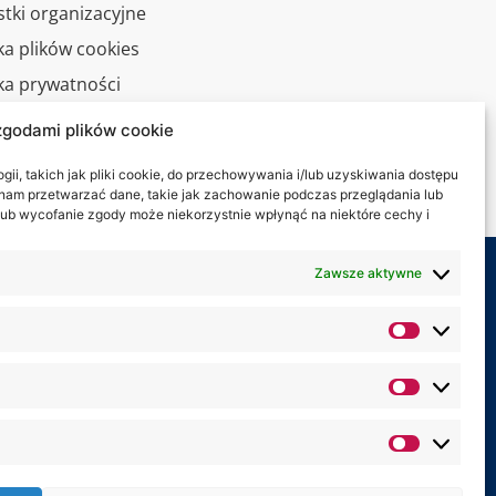
stki organizacyjne
ka plików cookies
yka prywatności
zgodami plików cookie
alny spacer
ii, takich jak pliki cookie, do przechowywania i/lub uzyskiwania dostępu
kt
i nam przetwarzać dane, takie jak zachowanie podczas przeglądania lub
y lub wycofanie zgody może niekorzystnie wpłynąć na niektóre cechy i
Zawsze aktywne
my na: