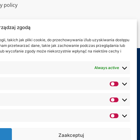
y policy
l tour
rządzaj zgodą
ct
ii, takich jak pliki cookie, do przechowywania i/lub uzyskiwania dostępu
i nam przetwarzać dane, takie jak zachowanie podczas przeglądania lub
y lub wycofanie zgody może niekorzystnie wpłynąć na niektóre cechy i
 on:
Always active
Zaakceptuj