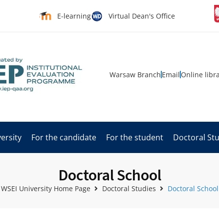
E-learning
Virtual Dean's Office
Warsaw Branch
Email
Online libr
ersity
For the candidate
For the student
Doctoral St
Doctoral School
WSEI University Home Page
Doctoral Studies
Doctoral School