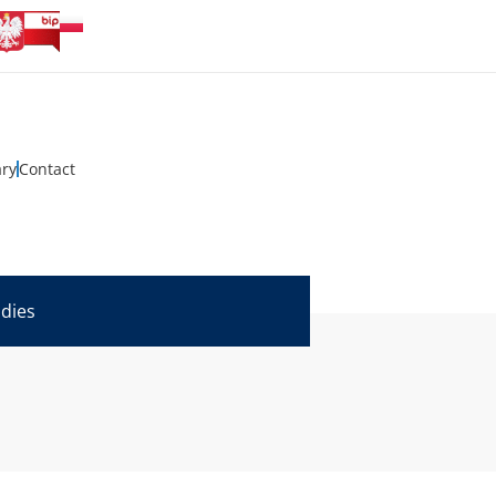
ary
Contact
udies