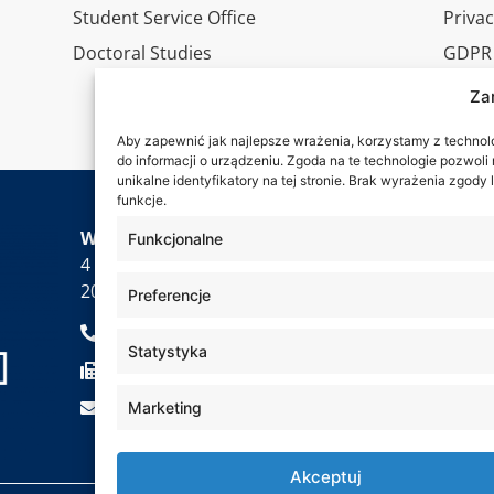
Student Service Office
Privac
Doctoral Studies
GDPR
Virtua
Za
Conta
Aby zapewnić jak najlepsze wrażenia, korzystamy z technolog
do informacji o urządzeniu. Zgoda na te technologie pozwol
unikalne identyfikatory na tej stronie. Brak wyrażenia zgod
funkcje.
Wa are
WSEI University
Funkcjonalne
4 Projektowa St.,
20-209 Lublin
Preferencje
+48 81 749 17 70
Statystyka
+48 81 749 32 13
kancelaria@wsei.pl
Marketing
Akceptuj