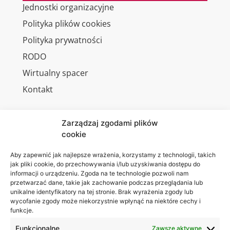
Jednostki organizacyjne
Polityka plików cookies
Polityka prywatności
RODO
Wirtualny spacer
Kontakt
Zarządzaj zgodami plików
cookie
Jesteśmy
Lubelska
na:
Akademia
Aby zapewnić jak najlepsze wrażenia, korzystamy z technologii, takich
jak pliki cookie, do przechowywania i/lub uzyskiwania dostępu do
WSEI
informacji o urządzeniu. Zgoda na te technologie pozwoli nam
ul.
przetwarzać dane, takie jak zachowanie podczas przeglądania lub
Projektowa
unikalne identyfikatory na tej stronie. Brak wyrażenia zgody lub
wycofanie zgody może niekorzystnie wpłynąć na niektóre cechy i
4
funkcje.
20-209
Lublin
Funkcjonalne
Zawsze aktywne