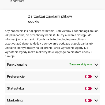
Kontakt
Zarządzaj zgodami plików
cookie
Jesteśmy
Lubelska
na:
Akademia
Aby zapewnić jak najlepsze wrażenia, korzystamy z technologii, takich
jak pliki cookie, do przechowywania i/lub uzyskiwania dostępu do
WSEI
informacji o urządzeniu. Zgoda na te technologie pozwoli nam
ul.
przetwarzać dane, takie jak zachowanie podczas przeglądania lub
Projektowa
unikalne identyfikatory na tej stronie. Brak wyrażenia zgody lub
wycofanie zgody może niekorzystnie wpłynąć na niektóre cechy i
4
funkcje.
20-209
Lublin
Funkcjonalne
Zawsze aktywne
+48 81
Preferencje
749 17
70
Statystyka
+48 81
749 32
Marketing
13