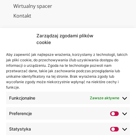
Wirtualny spacer
Kontakt
Zarządzaj zgodami plików
cookie
Jesteśmy
Lubelska
na:
Akademia
Aby zapewnić jak najlepsze wrażenia, korzystamy z technologii, takich
jak pliki cookie, do przechowywania i/lub uzyskiwania dostępu do
WSEI
informacji o urządzeniu. Zgoda na te technologie pozwoli nam
ul.
przetwarzać dane, takie jak zachowanie podczas przeglądania lub
Projektowa
unikalne identyfikatory na tej stronie. Brak wyrażenia zgody lub
wycofanie zgody może niekorzystnie wpłynąć na niektóre cechy i
4
funkcje.
20-209
Lublin
Funkcjonalne
Zawsze aktywne
+48 81
Preferencje
749 17
70
Statystyka
+48 81