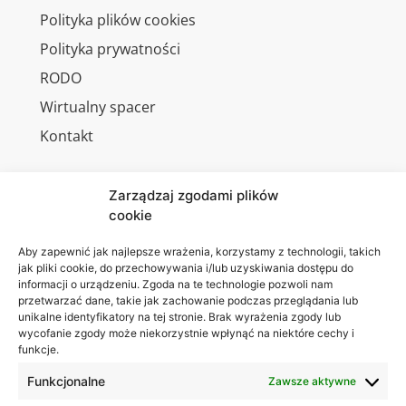
Polityka plików cookies
Polityka prywatności
RODO
Wirtualny spacer
Kontakt
Zarządzaj zgodami plików
cookie
Jesteśmy
Lubelska
na:
Akademia
Aby zapewnić jak najlepsze wrażenia, korzystamy z technologii, takich
jak pliki cookie, do przechowywania i/lub uzyskiwania dostępu do
WSEI
informacji o urządzeniu. Zgoda na te technologie pozwoli nam
ul.
przetwarzać dane, takie jak zachowanie podczas przeglądania lub
Projektowa
unikalne identyfikatory na tej stronie. Brak wyrażenia zgody lub
wycofanie zgody może niekorzystnie wpłynąć na niektóre cechy i
4
funkcje.
20-209
Lublin
Funkcjonalne
Zawsze aktywne