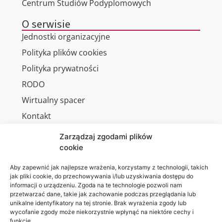
Centrum Studiów Podyplomowych
O serwisie
Jednostki organizacyjne
Polityka plików cookies
Polityka prywatności
RODO
Wirtualny spacer
Kontakt
Zarządzaj zgodami plików
cookie
Jesteśmy
Lubelska
Aby zapewnić jak najlepsze wrażenia, korzystamy z technologii, takich
na:
jak pliki cookie, do przechowywania i/lub uzyskiwania dostępu do
Akademia
informacji o urządzeniu. Zgoda na te technologie pozwoli nam
WSEI
przetwarzać dane, takie jak zachowanie podczas przeglądania lub
ul.
unikalne identyfikatory na tej stronie. Brak wyrażenia zgody lub
wycofanie zgody może niekorzystnie wpłynąć na niektóre cechy i
Projektowa
funkcje.