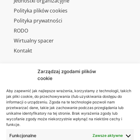
Jednostki organizacyjne
Polityka plików cookies
Polityka prywatności
RODO
Wirtualny spacer
Kontakt
Zarządzaj zgodami plików
cookie
Jesteśmy
Lubelska
na:
Akademia
Aby zapewnić jak najlepsze wrażenia, korzystamy z technologii, takich
jak pliki cookie, do przechowywania i/lub uzyskiwania dostępu do
WSEI
informacji o urządzeniu. Zgoda na te technologie pozwoli nam
ul.
przetwarzać dane, takie jak zachowanie podczas przeglądania lub
Projektowa
unikalne identyfikatory na tej stronie. Brak wyrażenia zgody lub
wycofanie zgody może niekorzystnie wpłynąć na niektóre cechy i
4
funkcje.
20-209
Lublin
Funkcjonalne
Zawsze aktywne