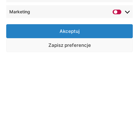
Marketing
Akceptuj
Zapisz preferencje
XIII Ogólnopolska Konferencja
Naukowa – BLASKI I CIENIE
SAMOTNOŚCI
Data:
28.05.2025
Godzina:
10:00
16:00
Lokalizacja:
Lublin
Forma:
Online, Stacjonarnie
Wydarzenie jest bezpłatne