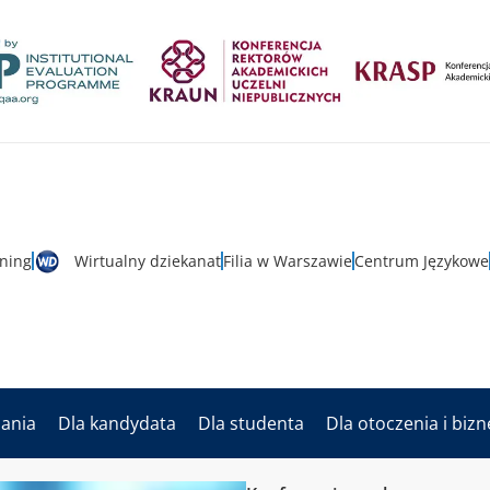
rning
Wirtualny dziekanat
Filia w Warszawie
Centrum Językowe
dania
Dla kandydata
Dla studenta
Dla otoczenia i biz
enia
Nowe Horyzonty Edukacji: Innowacyjne Metody Nauczania