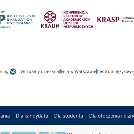
rning
Wirtualny dziekanat
Filia w Warszawie
Centrum Językowe
dania
Dla kandydata
Dla studenta
Dla otoczenia i biz
enia
5th Workshop – Innovative technologies and applications of 