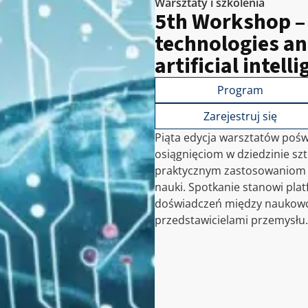
Warsztaty i szkolenia
5th Workshop –
technologies an
artificial intell
Program
Zarejestruj się
Piąta edycja warsztatów poś
osiągnięciom w dziedzinie sztu
praktycznym zastosowaniom w
nauki. Spotkanie stanowi pla
doświadczeń między naukowc
przedstawicielami przemysłu.