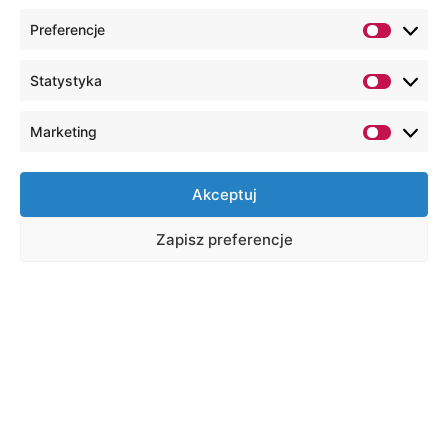
Preferencje
Statystyka
Marketing
Akceptuj
Zapisz preferencje
CEL PROJEKTU
Celem niniejszego projektu badawczo-
rozwojowego jest opracowanie przenośnego
inteligentnego tomografu ultradźwiękowego,
który, wykorzystując zaawansowane techniki