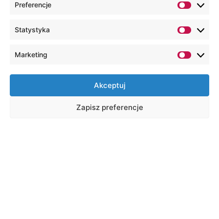
Preferencje
Statystyka
Marketing
Akceptuj
Zapisz preferencje
Zapraszamy na konferencję
„Edukacja i rynek pracy 4.0” w
Akademii WSEI
Data:
Godzina:
Lokalizacja: