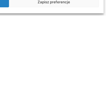
Zapisz preferencje
rwisie
stki organizacyjne
ka plików cookies
yka prywatności