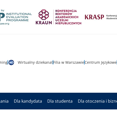
rning
Wirtualny dziekanat
Filia w Warszawie
Centrum Językowe
dania
Dla kandydata
Dla studenta
Dla otoczenia i biz