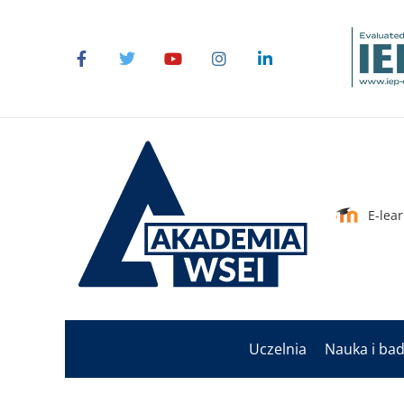
E-lea
Uczelnia
Nauka i ba