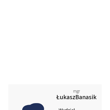
mgr
Łukasz
Banasik
Wydział