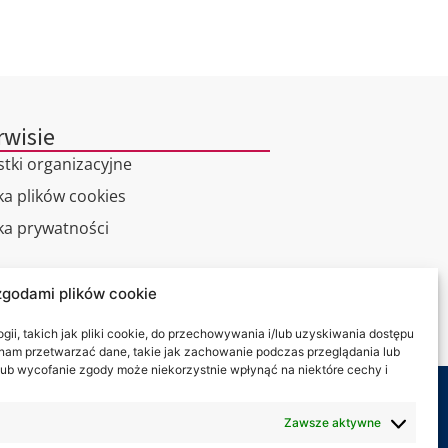
rwisie
stki organizacyjne
ka plików cookies
yka prywatności
alny spacer
zgodami plików cookie
kt
ii, takich jak pliki cookie, do przechowywania i/lub uzyskiwania dostępu
i nam przetwarzać dane, takie jak zachowanie podczas przeglądania lub
y lub wycofanie zgody może niekorzystnie wpłynąć na niektóre cechy i
my na:
Zawsze aktywne