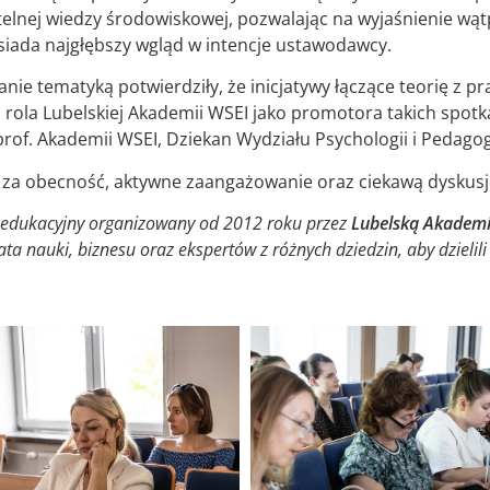
nej wiedzy środowiskowej, pozwalając na wyjaśnienie wąt
osiada najgłębszy wgląd w intencje ustawodawcy.
nie tematyką potwierdziły, że inicjatywy łączące teorię z pr
rola Lubelskiej Akademii WSEI jako promotora takich spotka
rof. Akademii WSEI, Dziekan Wydziału Psychologii i Pedagog
za obecność, aktywne zaangażowanie oraz ciekawą dyskusj
t edukacyjny organizowany od 2012 roku przez
Lubelską Akadem
ata nauki, biznesu oraz ekspertów z różnych dziedzin, aby dzielil