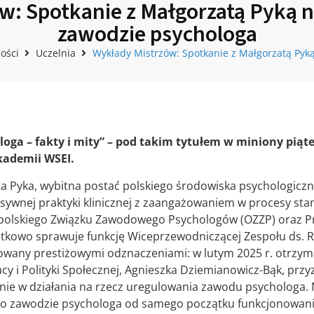
w: Spotkanie z Małgorzatą Pyką n
zawodzie psychologa
ości
Uczelnia
Wykłady Mistrzów: Spotkanie z Małgorzatą Pyk
ga – fakty i mity
” – pod takim tytułem w miniony piąte
kademii WSEI.
a Pyka, wybitna postać polskiego środowiska psychologicz
ywnej praktyki klinicznej z zaangażowaniem w procesy stan
polskiego Związku Zawodowego Psychologów (OZZP) oraz P
datkowo sprawuje funkcję Wiceprzewodniczącej Zespołu ds. R
wany prestiżowymi odznaczeniami: w lutym 2025 r. otrzyma
acy i Polityki Społecznej, Agnieszka Dziemianowicz-Bąk, przy
ie w działania na rzecz uregulowania zawodu psychologa. 
o zawodzie psychologa od samego początku funkcjonowani