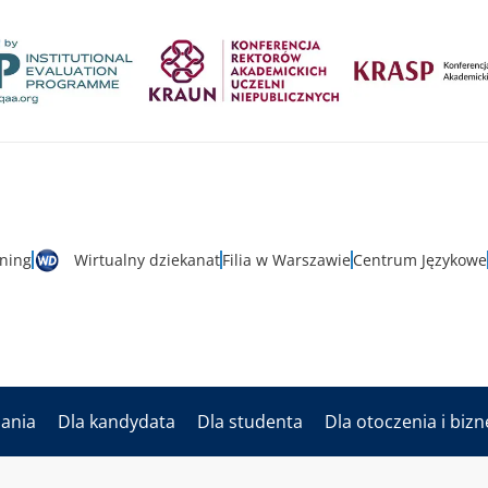
rning
Wirtualny dziekanat
Filia w Warszawie
Centrum Językowe
dania
Dla kandydata
Dla studenta
Dla otoczenia i biz