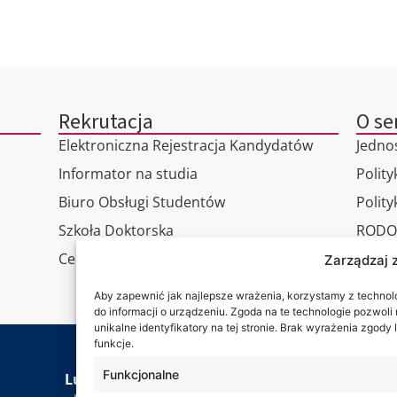
Rekrutacja
O se
Elektroniczna Rejestracja Kandydatów
Jedno
Informator na studia
Polity
Biuro Obsługi Studentów
Polit
Szkoła Doktorska
RODO
Centrum Studiów Podyplomowych
Wirtu
Zarządzaj 
Konta
Aby zapewnić jak najlepsze wrażenia, korzystamy z technolog
do informacji o urządzeniu. Zgoda na te technologie pozwol
unikalne identyfikatory na tej stronie. Brak wyrażenia zgod
funkcje.
Jesteś
Funkcjonalne
Lubelska Akademia WSEI