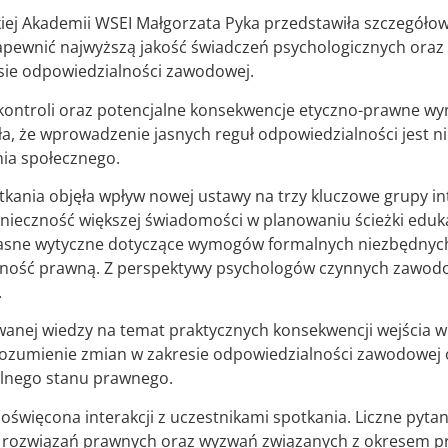
iej Akademii WSEI Małgorzata Pyka przedstawiła szczegóło
apewnić najwyższą jakość świadczeń psychologicznych oraz
sie odpowiedzialności zawodowej.
ontroli oraz potencjalne konsekwencje etyczno-prawne wyn
a, że wprowadzenie jasnych reguł odpowiedzialności jest 
nia społecznego.
kania objęła wpływ nowej ustawy na trzy kluczowe grupy in
ieczność większej świadomości w planowaniu ścieżki edukacy
jasne wytyczne dotyczące wymogów formalnych niezbędnych 
wność prawną. Z perspektywy psychologów czynnych zawod
.
wanej wiedzy na temat praktycznych konsekwencji wejścia w
rozumienie zmian w zakresie odpowiedzialności zawodowej 
lnego stanu prawnego.
poświęcona interakcji z uczestnikami spotkania. Liczne pyt
 rozwiązań prawnych oraz wyzwań związanych z okresem prz