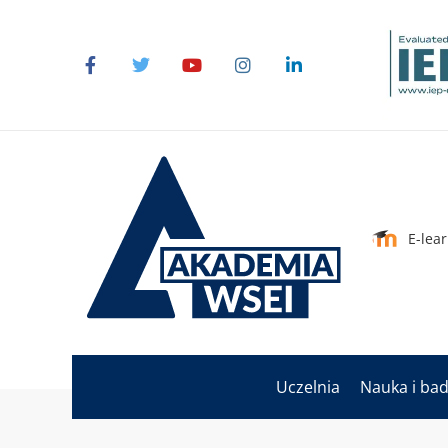
E-lea
Uczelnia
Nauka i ba