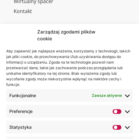
Wirtualny spacer
Kontakt
Zarządzaj zgodami plików
cookie
Jesteśmy
Lubelska
na:
Akademia
Aby zapewnić jak najlepsze wrażenia, korzystamy z technologii, takich
jak pliki cookie, do przechowywania i/lub uzyskiwania dostępu do
WSEI
informacji o urządzeniu. Zgoda na te technologie pozwoli nam
ul.
przetwarzać dane, takie jak zachowanie podczas przeglądania lub
Projektowa
unikalne identyfikatory na tej stronie. Brak wyrażenia zgody lub
wycofanie zgody może niekorzystnie wpłynąć na niektóre cechy i
4
funkcje.
20-209
Lublin
Funkcjonalne
Zawsze aktywne
+48 81
Preferencje
749 17
70
Statystyka
+48 81