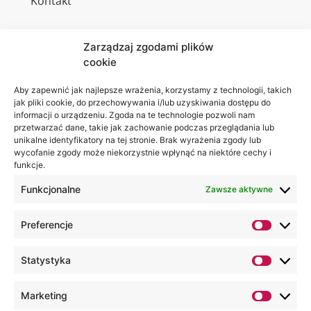
Kontakt
Zarządzaj zgodami plików
cookie
Jesteśmy
Lubelska
na:
Akademia
Aby zapewnić jak najlepsze wrażenia, korzystamy z technologii, takich
jak pliki cookie, do przechowywania i/lub uzyskiwania dostępu do
WSEI
informacji o urządzeniu. Zgoda na te technologie pozwoli nam
ul.
przetwarzać dane, takie jak zachowanie podczas przeglądania lub
Projektowa
unikalne identyfikatory na tej stronie. Brak wyrażenia zgody lub
wycofanie zgody może niekorzystnie wpłynąć na niektóre cechy i
4
funkcje.
20-209
Lublin
Funkcjonalne
Zawsze aktywne
+48 81
Preferencje
749 17
70
Statystyka
+48 81
749 32
Marketing
13