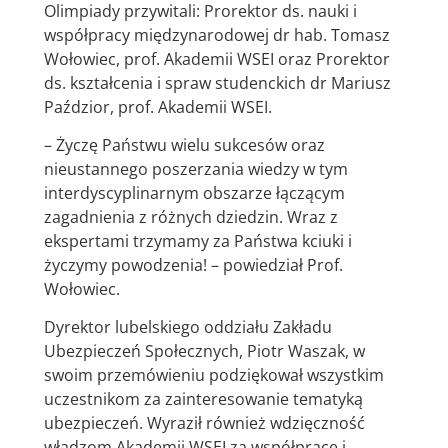
Olimpiady przywitali: Prorektor ds. nauki i
współpracy międzynarodowej dr hab. Tomasz
Wołowiec, prof. Akademii WSEI oraz Prorektor
ds. kształcenia i spraw studenckich dr Mariusz
Paździor, prof. Akademii WSEI.
– Życzę Państwu wielu sukcesów oraz
nieustannego poszerzania wiedzy w tym
interdyscyplinarnym obszarze łączącym
zagadnienia z różnych dziedzin. Wraz z
ekspertami trzymamy za Państwa kciuki i
życzymy powodzenia! – powiedział Prof.
Wołowiec.
Dyrektor lubelskiego oddziału Zakładu
Ubezpieczeń Społecznych, Piotr Waszak, w
swoim przemówieniu podziękował wszystkim
uczestnikom za zainteresowanie tematyką
ubezpieczeń. Wyraził również wdzięczność
władzom Akademii WSEI za współpracę i