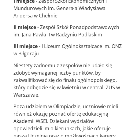
I miejsce
- Zespół Szkół Ekonomicznych i
Mundurowych im. Generała Władysława
Andersa w Chełmie
II miejsce
- Zespół Szkół Ponadpodstawowych
im. Jana Pawła II w Radzyniu Podlaskim
III miejsce
- I Liceum Ogólnokształcące im. ONZ
w Biłgoraju
Niestety żadnemu z zespołów nie udało się
zdobyć wymaganej liczby punktów, by
zakwalifikować się do finału ogólnopolskiego,
który odbędzie się w kwietniu w centrali ZUS w
Warszawie.
Poza udziałem w Olimpiadzie, uczniowie mieli
również okazję poznać ofertę edukacyjną
Akademii WSEI. Dziekani wydziałów
opowiedzieli im o kierunkach, jakie oferuje
nasza Uczelnia oraz o możliwościach kariery