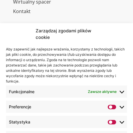
Wirtualny spacer
Kontakt
Zarządzaj zgodami plików
cookie
Jesteśmy
Lubelska
na:
Akademia
Aby zapewnić jak najlepsze wrażenia, korzystamy z technologii, takich
jak pliki cookie, do przechowywania i/lub uzyskiwania dostępu do
WSEI
informacji o urządzeniu. Zgoda na te technologie pozwoli nam
ul.
przetwarzać dane, takie jak zachowanie podczas przeglądania lub
Projektowa
unikalne identyfikatory na tej stronie. Brak wyrażenia zgody lub
wycofanie zgody może niekorzystnie wpłynąć na niektóre cechy i
4
funkcje.
20-209
Lublin
Funkcjonalne
Zawsze aktywne
+48 81
Preferencje
749 17
70
Statystyka
+48 81