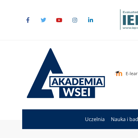
E-lea
Uczelnia
Nauka i ba