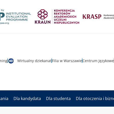
rning
Wirtualny dziekanat
Filia w Warszawie
Centrum Językowe
dania
Dla kandydata
Dla studenta
Dla otoczenia i biz