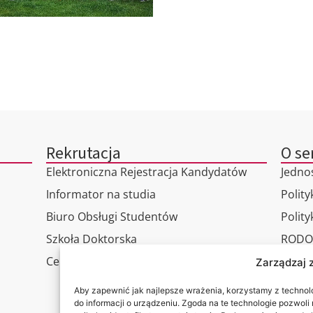
Rekrutacja
O se
Elektroniczna Rejestracja Kandydatów
Jedno
Informator na studia
Polity
Biuro Obsługi Studentów
Polit
Szkoła Doktorska
RODO
Centrum Studiów Podyplomowych
Wirtu
Zarządzaj 
Konta
Aby zapewnić jak najlepsze wrażenia, korzystamy z technolog
do informacji o urządzeniu. Zgoda na te technologie pozwol