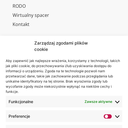
RODO
Wirtualny spacer
Kontakt
Zarządzaj zgodami plików
cookie
Jesteśmy
Lubelska
na:
Akademia
Aby zapewnić jak najlepsze wrażenia, korzystamy z technologii, takich
jak pliki cookie, do przechowywania i/lub uzyskiwania dostępu do
WSEI
informacji o urządzeniu. Zgoda na te technologie pozwoli nam
ul.
przetwarzać dane, takie jak zachowanie podczas przeglądania lub
Projektowa
unikalne identyfikatory na tej stronie. Brak wyrażenia zgody lub
wycofanie zgody może niekorzystnie wpłynąć na niektóre cechy i
4
funkcje.
20-209
Lublin
Funkcjonalne
Zawsze aktywne
+48 81
Preferencje
749 17
70