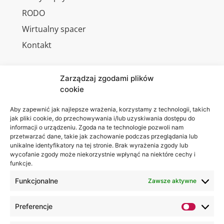
RODO
Wirtualny spacer
Kontakt
Zarządzaj zgodami plików
cookie
Jesteśmy
Lubelska
na:
Akademia
Aby zapewnić jak najlepsze wrażenia, korzystamy z technologii, takich
jak pliki cookie, do przechowywania i/lub uzyskiwania dostępu do
WSEI
informacji o urządzeniu. Zgoda na te technologie pozwoli nam
ul.
przetwarzać dane, takie jak zachowanie podczas przeglądania lub
Projektowa
unikalne identyfikatory na tej stronie. Brak wyrażenia zgody lub
wycofanie zgody może niekorzystnie wpłynąć na niektóre cechy i
4
funkcje.
20-209
Lublin
Funkcjonalne
Zawsze aktywne
+48 81
Preferencje
749 17